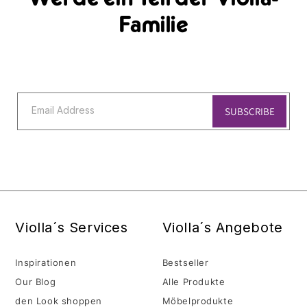
Familie
Schreibe Deine E-Mail-Adresse für weitere Angebote
und Nachrichten
Email Address
SUBSCRIBE
Violla´s Services
Violla´s Angebote
Inspirationen
Bestseller
Our Blog
Alle Produkte
den Look shoppen
Möbelprodukte