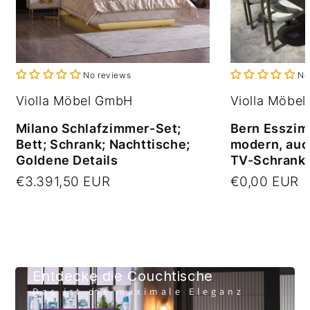
No reviews
No
Violla Möbel GmbH
Violla Möbe
Milano Schlafzimmer-Set;
Bern Esszimm
Bett; Schrank; Nachttische;
modern, auc
Goldene Details
TV-Schrank
€3.391,50 EUR
€0,00 EUR
Entdecke die Couchtische
Das ist die maximale Eleganz