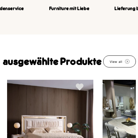
denservice
Furniture mit Liebe
Lieferung 
ausgewählte Produkte
View all